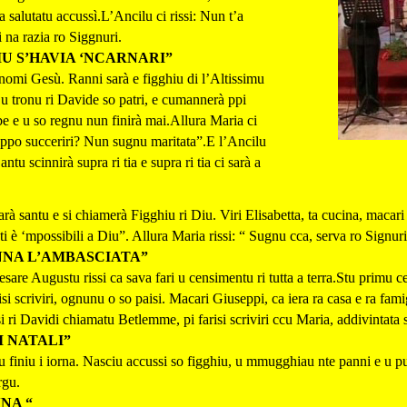
 salutatu accussì.L’Ancilu ci rissi: Nun t’a
i na razia ro Siggnuri.
U S’HAVIA ‘NCARNARI”
i nomi Gesù. Ranni sarà e figghiu di l’Altissimu
 u tronu ri Davide so patri, e cumannerà ppi
e e u so regnu nun finirà mai.Allura Maria ci
 ppo succeriri? Nun sugnu maritata”.E l’Ancilu
ntu scinnirà supra ri tia e supra ri tia ci sarà a
à santu e si chiamerà Figghiu ri Diu. Viri Elisabetta, ta cucina, macari ca
ti è ‘mpossibili a Diu”. Allura Maria rissi: “ Sugnu cca, serva ro Signuri,
NNA L’AMBASCIATA”
esare Augustu rissi ca sava fari u censimentu ri tutta a terra.Stu primu 
isi scriviri, ognunu o so paisi. Macari Giuseppi, ca iera ra casa e ra fami
i ri Davidi chiamatu Betlemme, pi farisi scriviri ccu Maria, addivintata 
I NATALI”
 finiu i iorna. Nasciu accussi so figghiu, u mmugghiau nte panni e u p
rgu.
NA “