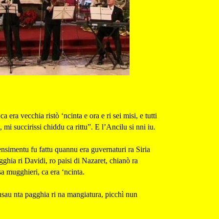
 era vecchia ristò ‘ncinta e ora e ri sei misi, e tutti
 mi succirissi chiddu ca rittu”. E l’Ancilu si nni iu.
censimentu fu fattu quannu era guvernaturi ra Siria
gghia ri Davidi, ro paisi di Nazaret, chianò ra
sa mugghieri, ca era ‘ncinta.
usau nta pagghia ri na mangiatura, picchì nun