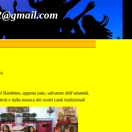
52@gmail.com
ra
uel Bambino, appena nato, salvatore dell’umanità.
sti e dalla musica dei nostri canti tradizionali