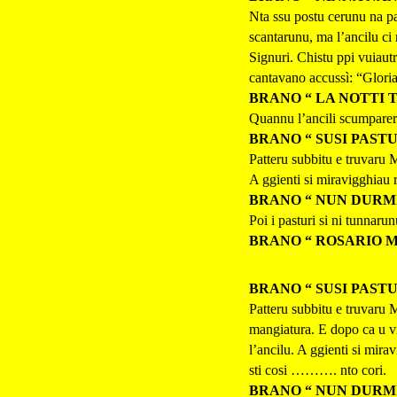
Nta ssu postu cerunu na par
scantarunu, ma l’ancilu ci r
Signuri. Chistu ppi vuiautr
cantavano accussì: “Gloria 
BRANO “ LA NOTTI 
Quannu l’ancili scumpareru
BRANO “ SUSI PASTU
Patteru subbitu e truvaru M
A ggienti si miravigghiau r
BRANO “ NUN DURMI
Poi i pasturi si ni tunnaru
BRANO “ ROSARIO 
BRANO “ SUSI PASTU
Patteru subbitu e truvaru M
mangiatura. E dopo ca u vir
l’ancilu. A ggienti si mirav
sti cosi ………. nto cori.
BRANO “ NUN DURMI