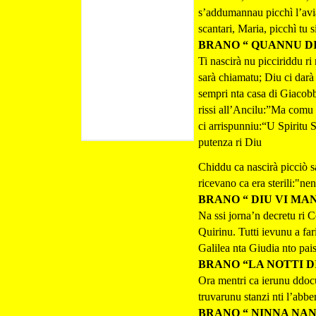
s’addumannau picchì l’avia
scantari, Maria, picchì tu s
BRANO “ QUANNU DI
Ti nascirà nu picciriddu r
sarà chiamatu; Diu ci darà
sempri nta casa di Giacobb
rissi all’Ancilu:”Ma comu
ci arrispunniu:“U Spiritu Sa
putenza ri Diu
Chiddu ca nascirà picciò sar
ricevano ca era sterili:"nen
BRANO “ DIU VI MA
Na ssi jorna’n decretu ri C
Quirinu. Tutti ievunu a far
Galilea nta Giudia nto pais
BRANO “LA NOTTI D
Ora mentri ca ierunu ddocu
truvarunu stanzi nti l’abbe
BRANO “ NINNA NAN