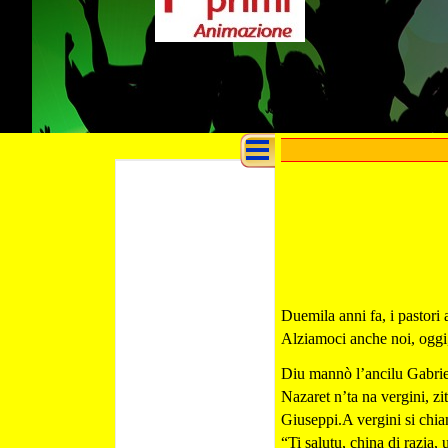
Duemila anni fa, i pastori
Alziamoci anche noi, oggi, 
Diu mannò l’ancilu Gabriel
Nazaret n’ta na vergini, zi
Giuseppi.A vergini si chia
“Ti salutu, china di razia, 