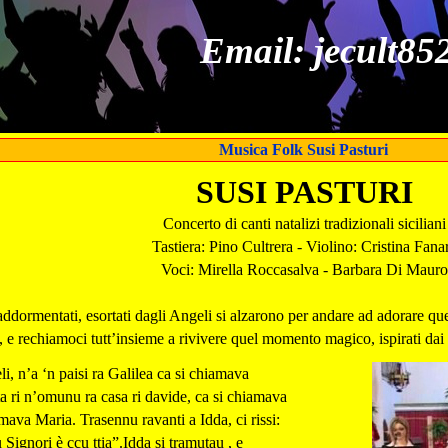
Email: jecult8
Musica Folk Susi Pasturi
SUSI PASTURI
Concerto di canti natalizi tradizionali siciliani
Tastiera: Pino Cultrera - Violino: Cristina Fana
Voci: Mirella Roccasalva - Barbara Di Mauro
 addormentati, esortati dagli Angeli si alzarono per andare ad adorare q
e rechiamoci tutt’insieme a rivivere quel momento magico, ispirati dai te
i, n’a ‘n paisi ra Galilea ca si chiamava
ta ri n’omunu ra casa ri davide, ca si chiamava
mava Maria. Trasennu ravanti a Idda, ci rissi:
u Signori è ccu ttia”.Idda si tramutau , e