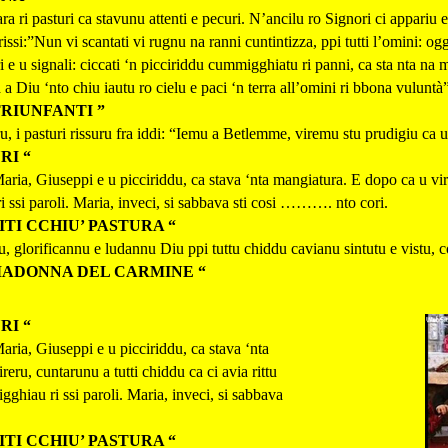
a ri pasturi ca stavunu attenti e pecuri. N’ancilu ro Signori ci appariu e
issi:”Nun vi scantati vi rugnu na ranni cuntintizza, ppi tutti l’omini: oggi
i e u signali: ciccati ‘n picciriddu cummigghiatu ri panni, ca sta nta na 
a Diu ‘nto chiu iautu ro cielu e paci ‘n terra all’omini ri bbona vuluntà”
TRIUNFANTI ”
, i pasturi rissuru fra iddi: “Iemu a Betlemme, viremu stu prudigiu ca u 
RI “
aria, Giuseppi e u picciriddu, ca stava ‘nta mangiatura. E dopo ca u virer
i ssi paroli. Maria, inveci, si sabbava sti cosi ………. nto cori.
TI CCHIU’ PASTURA “
nu, glorificannu e ludannu Diu ppi tuttu chiddu cavianu sintutu e vistu, c
MADONNA DEL CARMINE “
RI “
aria, Giuseppi e u picciriddu, ca stava ‘nta
eru, cuntarunu a tutti chiddu ca ci avia rittu
igghiau ri ssi paroli. Maria, inveci, si sabbava
TI CCHIU’ PASTURA “