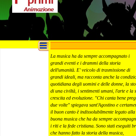
La musica ha da sempre accompagnato i
grandi eventi e i drammi della storia
dell'umanità. E' veicolo di trasmissione di
grandi ideali, ma racconta anche la condizi
quotidiana degli uomini e delle donne, la sto
di una civiltà, i sentimenti umani, l'arte e la 
crescita ed evoluzione. "Chi canta bene pre
due volte" spiegava sant'Agostino e certame
il buon canto è indissolubilmente legato alla
buona musica che ha da sempre accompagn
i riti e la fede cristiana. Sono stati eseguiti b
che hanno fatto la storia della musica,