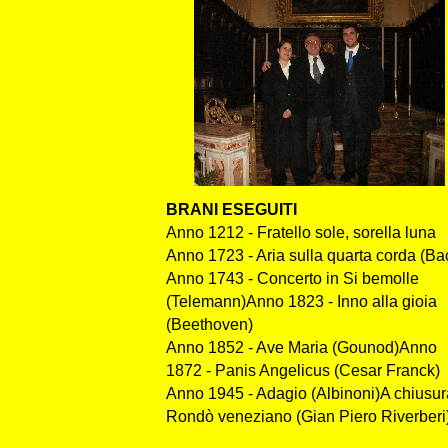
BRANI ESEGUITI
Anno 1212 - Fratello sole, sorella luna
Anno 1723 - Aria sulla quarta corda (Ba
Anno 1743 - Concerto in Si bemolle
(Telemann)Anno 1823 - Inno alla gioia
(Beethoven)
Anno 1852 - Ave Maria (Gounod)Anno
1872 - Panis Angelicus (Cesar Franck)
Anno 1945 - Adagio (Albinoni)A chiusur
Rondò veneziano (Gian Piero Riverberi